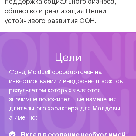
поддержка социального бизнеса,
общество и реализация Целей
устойчивого развития ООН.
Цели
Фонд Moldcell сосредоточен на
инвестировании и внедрение проектов,
результатом которых являются
значимые положительные изменения
длительного характера для Молдовы,
а именно:
Вклад в создание необходимой